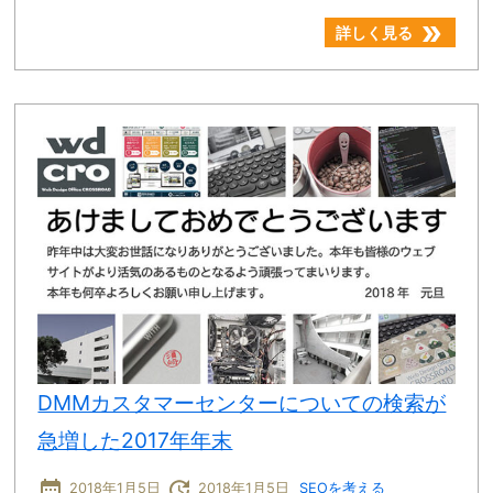
double_arrow
詳しく見る
DMMカスタマーセンターについての検索が
急増した2017年年末
date_range
update
2018年1月5日
2018年1月5日
SEOを考える