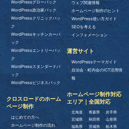
WordPressグローパック
ウェブ関連情報
WordPress政治家パック
ホームページ制作のヒント
WordPressクリニックパッ
WordPress使い方ガイド
ク
SEOを考える
WordPressキッチンカーパ
インフォメーション
ック
運営サイト
WordPressエントリーパッ
ク
WordPressテーマガイド
WordPressスタンダードパ
自治会・町内会のICT活用情
ック
報
WordPressビジネスパック
ホームページ制作対応
クロスロードのホーム
エリア｜全国対応
ページ制作
北海道
青森県
岩手県
はじめての方へ
宮城県
秋田県
山形県
ホームページ制作の流れ
福島県
茨城県
栃木県