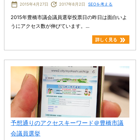
date_range
update
2015年4月27日
2017年8月2日
SEOを考える
2015年豊橋市議会議員選挙投票日の昨日は面白いよ
うにアクセス数が伸びています。...
double_arrow
詳しく見る
予想通りのアクセスキーワード＠豊橋市議
会議員選挙