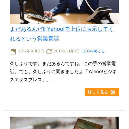
まだあるんだ!! Yahoo!で上位に表示してく
れるという営業電話
date_range
update
2017年10月2日
2017年10月2日
SEOを考える
久しぶりです。まだあるんですね。この手の営業電
話。でも、久しぶりに聞きましたよ「Yahoo!ビジネ
スエクスプレス」。...
double_arrow
詳しく見る