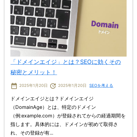
「ドメインエイジ」とは？SEOに効くその
秘密とメリット！
date_range
update
2025年1月20日
2025年1月20日
SEOを考える
ドメインエイジとは？ドメインエイジ
（DomainAge）とは、特定のドメイン
（例:example.com）が登録されてからの経過期間を
指します。具体的には、ドメインが初めて取得さ
れ、その登録が有...