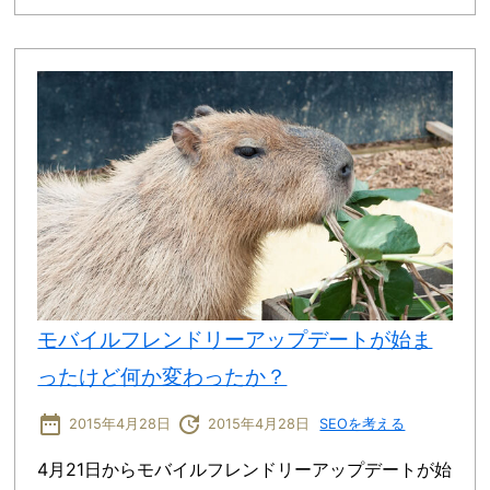
モバイルフレンドリーアップデートが始ま
ったけど何か変わったか？
date_range
update
2015年4月28日
2015年4月28日
SEOを考える
4月21日からモバイルフレンドリーアップデートが始