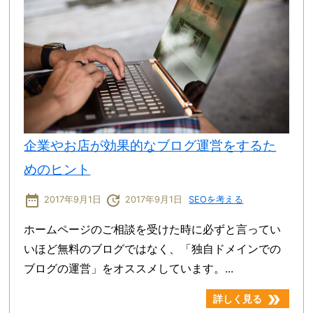
企業やお店が効果的なブログ運営をするた
めのヒント
date_range
update
2017年9月1日
2017年9月1日
SEOを考える
ホームページのご相談を受けた時に必ずと言ってい
いほど無料のブログではなく、「独自ドメインでの
ブログの運営」をオススメしています。...
double_arrow
詳しく見る