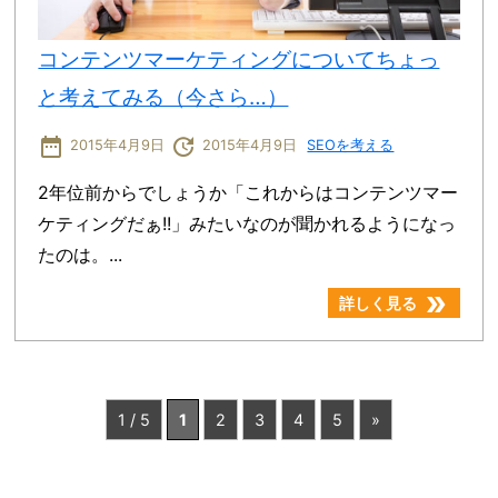
コンテンツマーケティングについてちょっ
と考えてみる（今さら…）
date_range
update
2015年4月9日
2015年4月9日
SEOを考える
2年位前からでしょうか「これからはコンテンツマー
ケティングだぁ!!」みたいなのが聞かれるようになっ
たのは。...
double_arrow
詳しく見る
1 / 5
1
2
3
4
5
»