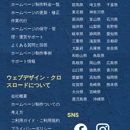
ホームページ制作料金一覧
群馬県
埼玉県
千葉県
ホームページの更新・修正
東京都
神奈川県
新潟県
富山県
石川県
作業代行
福井県
山梨県
長野県
ホームページの保守・管
岐阜県
静岡県
愛知県
理・運営サポート
三重県
滋賀県
京都府
よくある質問と回答
大阪府
兵庫県
奈良県
ホームページ制作事例
和歌山県
鳥取県
サポート情報
島根県
岡山県
広島県
山口県
徳島県
香川県
ウェブデザイン・クロ
愛媛県
高知県
福岡県
スロードについて
佐賀県
長崎県
熊本県
大分県
宮崎県
会社概要
鹿児島県
沖縄県
ホームページ制作ついての
考え方
SNS
ご利用ガイド・ご利用規約
プライバシーポリシー