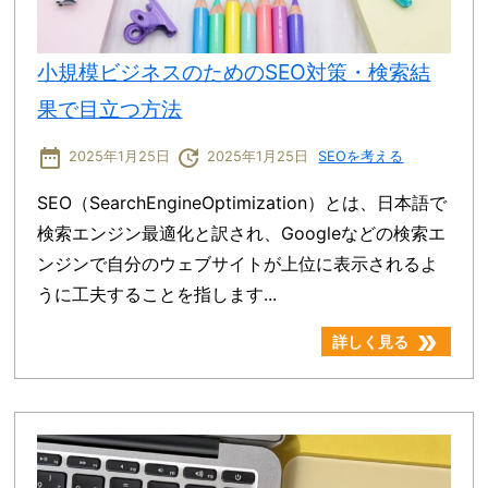
小規模ビジネスのためのSEO対策・検索結
果で目立つ方法
date_range
update
2025年1月25日
2025年1月25日
SEOを考える
SEO（SearchEngineOptimization）とは、日本語で
検索エンジン最適化と訳され、Googleなどの検索エ
ンジンで自分のウェブサイトが上位に表示されるよ
うに工夫することを指します...
double_arrow
詳しく見る