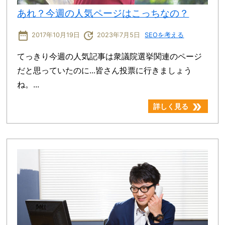
あれ？今週の人気ページはこっちなの？
date_range
update
2017年10月19日
2023年7月5日
SEOを考える
てっきり今週の人気記事は衆議院選挙関連のページ
だと思っていたのに...皆さん投票に行きましょう
ね。...
double_arrow
詳しく見る