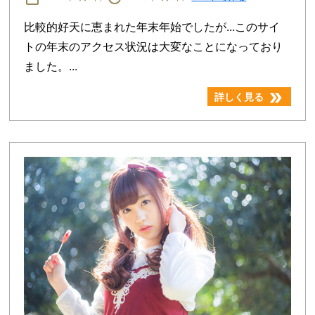
比較的好天に恵まれた年末年始でしたが...このサイ
トの年末のアクセス状況は大変なことになっており
ました。...
double_arrow
詳しく見る