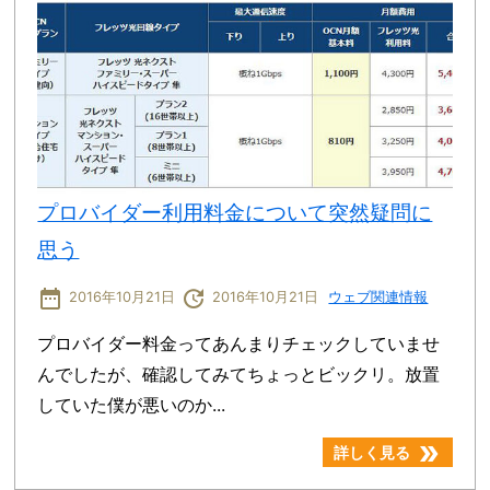
プロバイダー利用料金について突然疑問に
思う
date_range
update
2016年10月21日
2016年10月21日
ウェブ関連情報
プロバイダー料金ってあんまりチェックしていませ
んでしたが、確認してみてちょっとビックリ。放置
していた僕が悪いのか...
double_arrow
詳しく見る