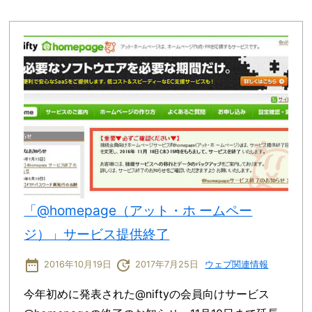
「@homepage（アット・ホ ームペー
ジ）」サービス提供終了
date_range
update
2016年10月19日
2017年7月25日
ウェブ関連情報
今年初めに発表された@niftyの会員向けサービス