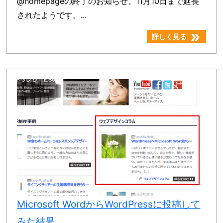
@homepageの終了のお知らせ。11月10日まで延長
されたようです。...
double_arrow
詳しく見る
Microsoft WordからWordPressに投稿して
みた結果…