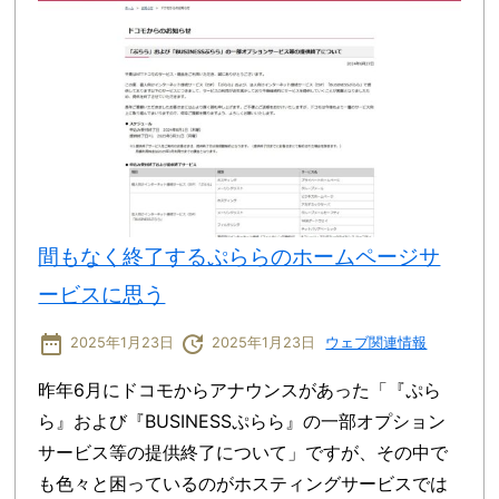
間もなく終了するぷららのホームページサ
ービスに思う
date_range
update
2025年1月23日
2025年1月23日
ウェブ関連情報
昨年6月にドコモからアナウンスがあった「『ぷら
ら』および『BUSINESSぷらら』の一部オプション
サービス等の提供終了について」ですが、その中で
も色々と困っているのがホスティングサービスでは