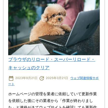
ブラウザのリロード・スーパーリロード・
キャッシュのクリア
date_range
update
2023年9月21日
2025年3月21日
ウェブ関連情報
サポ
ート
ホームページの管理を業者に依頼していて更新作業
を依頼した後にその業者から「作業が終わりまし
た」と連絡がきてウェブサイトを確認しても更新作