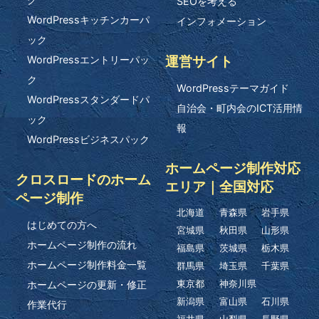
SEOを考える
WordPressキッチンカーパ
インフォメーション
ック
運営サイト
WordPressエントリーパッ
ク
WordPressテーマガイド
WordPressスタンダードパ
自治会・町内会のICT活用情
ック
報
WordPressビジネスパック
ホームページ制作対応
クロスロードのホーム
エリア｜全国対応
ページ制作
北海道
青森県
岩手県
はじめての方へ
宮城県
秋田県
山形県
ホームページ制作の流れ
福島県
茨城県
栃木県
ホームページ制作料金一覧
群馬県
埼玉県
千葉県
ホームページの更新・修正
東京都
神奈川県
新潟県
富山県
石川県
作業代行