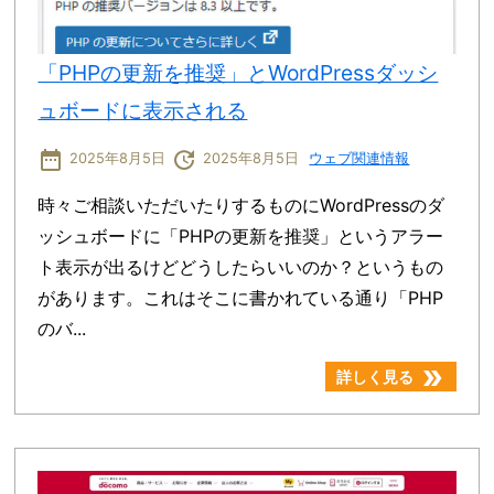
「PHPの更新を推奨」とWordPressダッシ
ュボードに表示される
date_range
update
2025年8月5日
2025年8月5日
ウェブ関連情報
時々ご相談いただいたりするものにWordPressのダ
ッシュボードに「PHPの更新を推奨」というアラー
ト表示が出るけどどうしたらいいのか？というもの
があります。これはそこに書かれている通り「PHP
のバ...
double_arrow
詳しく見る