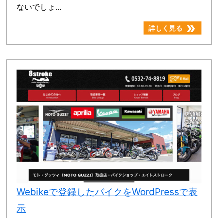
ないでしょ...
double_arrow
詳しく見る
Webikeで登録したバイクをWordPressで表
示