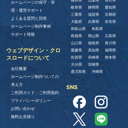
福井県
山梨県
長野県
ホームページの保守・管
岐阜県
静岡県
愛知県
理・運営サポート
三重県
滋賀県
京都府
よくある質問と回答
大阪府
兵庫県
奈良県
ホームページ制作事例
和歌山県
鳥取県
サポート情報
島根県
岡山県
広島県
山口県
徳島県
香川県
ウェブデザイン・クロ
愛媛県
高知県
福岡県
スロードについて
佐賀県
長崎県
熊本県
大分県
宮崎県
会社概要
鹿児島県
沖縄県
ホームページ制作ついての
考え方
SNS
ご利用ガイド・ご利用規約
プライバシーポリシー
お問い合わせ
無料お見積り