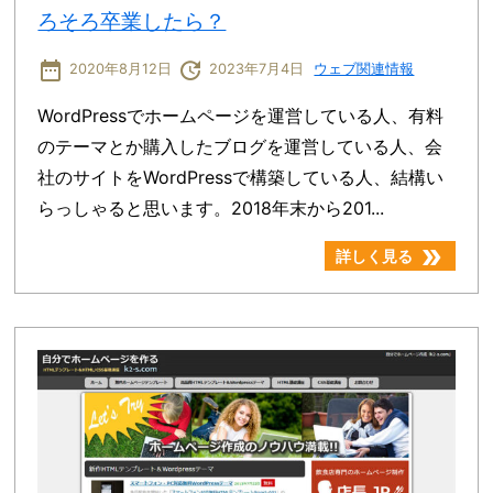
ろそろ卒業したら？
date_range
update
2020年8月12日
2023年7月4日
ウェブ関連情報
WordPressでホームページを運営している人、有料
のテーマとか購入したブログを運営している人、会
社のサイトをWordPressで構築している人、結構い
らっしゃると思います。2018年末から201...
double_arrow
詳しく見る