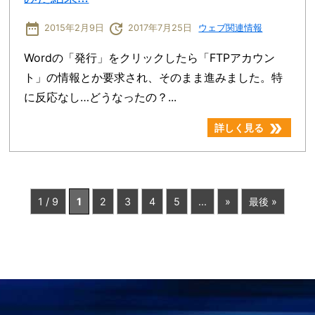
date_range
update
2015年2月9日
2017年7月25日
ウェブ関連情報
Wordの「発行」をクリックしたら「FTPアカウン
ト」の情報とか要求され、そのまま進みました。特
に反応なし…どうなったの？...
double_arrow
詳しく見る
1 / 9
1
2
3
4
5
...
»
最後 »