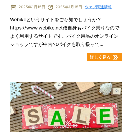
date_range
update
2025年1月15日
2025年1月15日
ウェブ関連情報
Webikeというサイトをご存知でしょうか？
https://www.webike.net僕自身もバイク乗りなので
よく利用するサイトです。バイク用品のオンライン
ショップですが中古のバイクも取り扱って...
double_arrow
詳しく見る