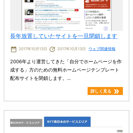
長年放置していたサイトを一旦閉鎖します
date_range
update
2017年10月13日
2017年10月13日
ウェブ関連情報
2006年より運営してきた「自分でホームページを作
成する」方のための無料ホームページテンプレート
配布サイトを閉鎖します。...
double_arrow
詳しく見る