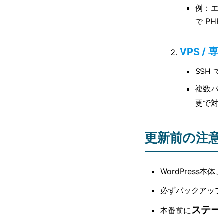
例：
で P
VPS 
SSH
複数
更で
更新前の注
WordPress
必ずバックアップ
ステ
本番前に