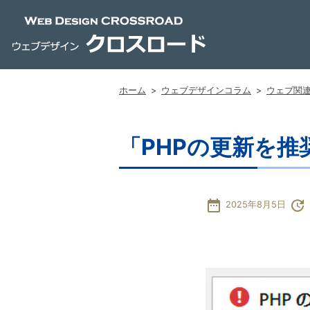
ホーム
>
ウェブデザインコラム
>
ウェブ関
「PHPの更新を推
date_range
update
2025年8月5日