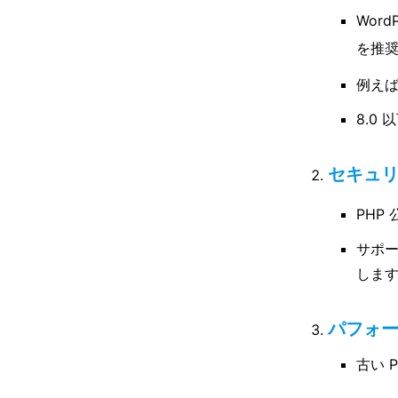
Word
を推
例えば
8.0
セキュ
PHP
サポー
しま
パフォ
古い 