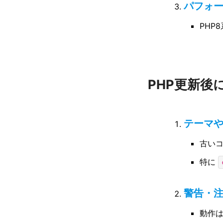
パフォ
PHP
PHP更新後
テーマ
古い
特に
警告・注意
動作