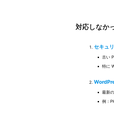
対応しなか
セキュ
古い 
特に 
Word
最新の
例：P