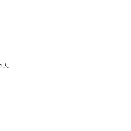
ク大。
。