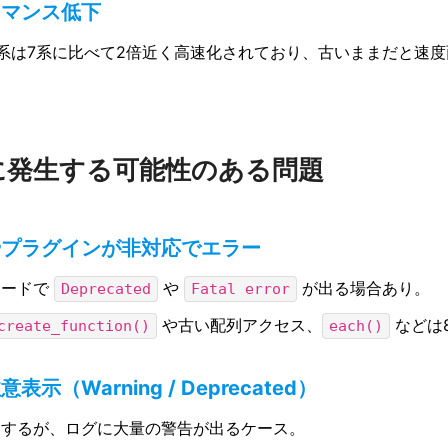
ーマンス低下
8系は7系に比べて2倍近く高速化されており、古いままだと速
に発生する可能性のある問題
やプラグインが非対応でエラー
コードで
や
が出る場合あり。
Deprecated
Fatal error
や古い配列アクセス、
などは
create_function()
each()
表示（Warning / Deprecated）
はするが、ログに大量の警告が出るケース。