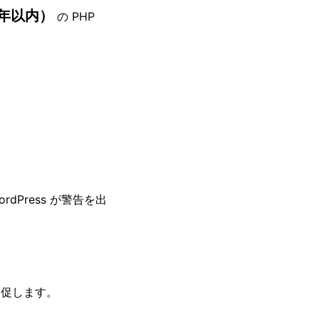
年以内）
の PHP
Press が警告を出
新を促します。