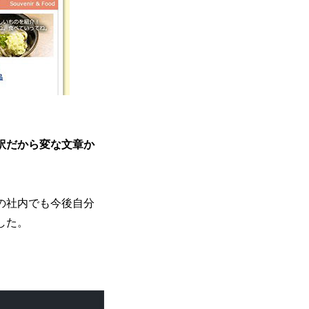
訳だから変な文章か
の社内でも今後自分
した。