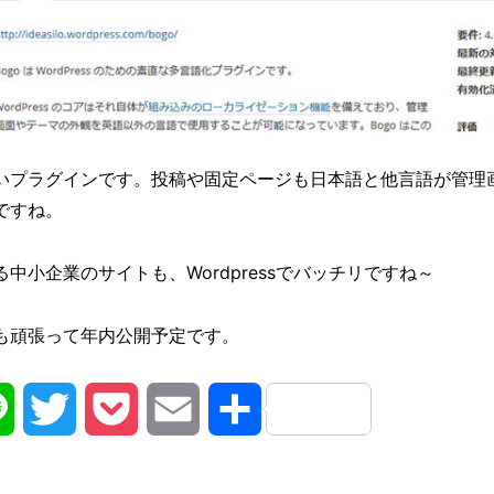
いプラグインです。投稿や固定ページも日本語と他言語が管理
ですね。
中小企業のサイトも、Wordpressでバッチリですね～
も頑張って年内公開予定です。
na
Line
Twitter
Pocket
Email
共
有