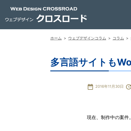
ホーム
>
ウェブデザインコラム
>
コラム
>
多言語サイトもWor
date_range
updat
2016年11月30日
現在、制作中の案件