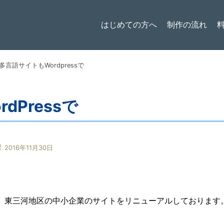
はじめての方へ
制作の流れ
多言語サイトもWordpressで
dPressで
e
2016年11月30日
。東三河地区の中小企業のサイトをリニューアルしております