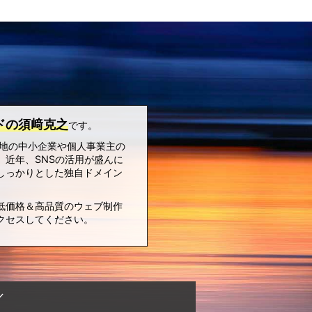
ドの須﨑克之
です。
各地の中小企業や個人事業主の
近年、SNSの活用が盛んに
しっかりとした独自ドメイン
低価格＆高品質のウェブ制作
クセスしてください。
／