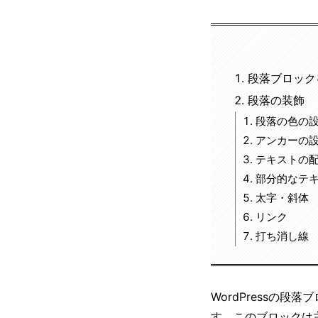
段落ブロック
段落の装飾
段落の色の
アンカーの
テキストの
部分的なテ
太字・斜体
リンク
打ち消し線
WordPressの
す。このブロックは