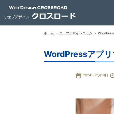
ホーム
>
ウェブデザインコラム
>
WordPr
WordPressア
date_range
upda
2024年12月19日