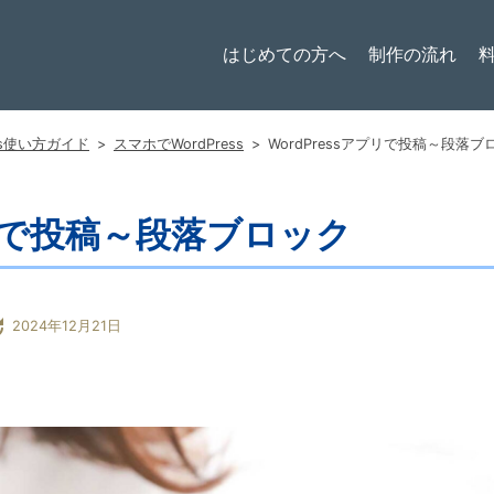
はじめての方へ
制作の流れ
ess使い方ガイド
>
スマホでWordPress
>
WordPressアプリで投稿～段落ブ
プリで投稿～段落ブロック
te
2024年12月21日