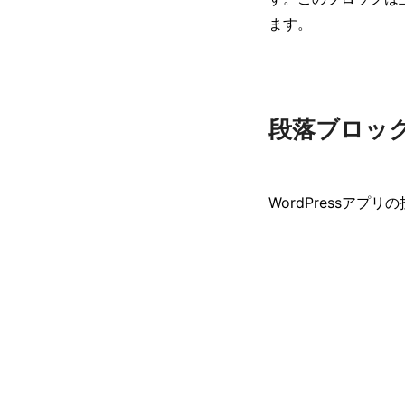
ます。
段落ブロッ
WordPressア