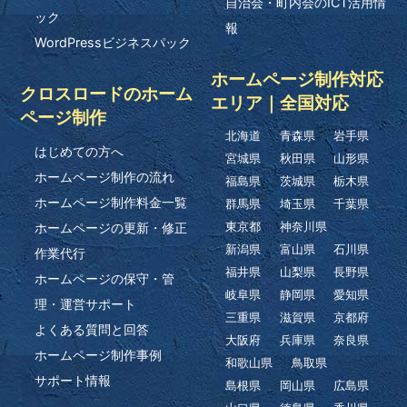
自治会・町内会のICT活用情
ック
報
WordPressビジネスパック
ホームページ制作対応
クロスロードのホーム
エリア｜全国対応
ページ制作
北海道
青森県
岩手県
はじめての方へ
宮城県
秋田県
山形県
ホームページ制作の流れ
福島県
茨城県
栃木県
ホームページ制作料金一覧
群馬県
埼玉県
千葉県
ホームページの更新・修正
東京都
神奈川県
新潟県
富山県
石川県
作業代行
福井県
山梨県
長野県
ホームページの保守・管
岐阜県
静岡県
愛知県
理・運営サポート
三重県
滋賀県
京都府
よくある質問と回答
大阪府
兵庫県
奈良県
ホームページ制作事例
和歌山県
鳥取県
サポート情報
島根県
岡山県
広島県