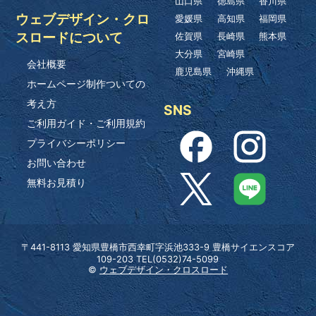
山口県
徳島県
香川県
ウェブデザイン・クロ
愛媛県
高知県
福岡県
スロードについて
佐賀県
長崎県
熊本県
大分県
宮崎県
会社概要
鹿児島県
沖縄県
ホームページ制作ついての
考え方
SNS
ご利用ガイド・ご利用規約
プライバシーポリシー
お問い合わせ
無料お見積り
〒441-8113 愛知県豊橋市西幸町字浜池333-9 豊橋サイエンスコア
109-203 TEL(0532)74-5099
©
ウェブデザイン・クロスロード