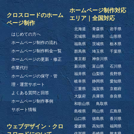
ホームページ制作対応
クロスロードのホーム
エリア｜全国対応
ページ制作
北海道
青森県
岩手県
はじめての方へ
宮城県
秋田県
山形県
ホームページ制作の流れ
福島県
茨城県
栃木県
ホームページ制作料金一覧
群馬県
埼玉県
千葉県
ホームページの更新・修正
東京都
神奈川県
新潟県
富山県
石川県
作業代行
福井県
山梨県
長野県
ホームページの保守・管
岐阜県
静岡県
愛知県
理・運営サポート
三重県
滋賀県
京都府
よくある質問と回答
大阪府
兵庫県
奈良県
ホームページ制作事例
和歌山県
鳥取県
サポート情報
島根県
岡山県
広島県
山口県
徳島県
香川県
ウェブデザイン・クロ
愛媛県
高知県
福岡県
スロードについて
佐賀県
長崎県
熊本県