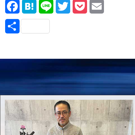
Facebook
Hatena
Line
Twitter
Pocket
Email
共
有