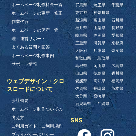
ホームページ制作料金一覧
群馬県
埼玉県
千葉県
ホームページの更新・修正
東京都
神奈川県
新潟県
富山県
石川県
作業代行
福井県
山梨県
長野県
ホームページの保守・管
岐阜県
静岡県
愛知県
理・運営サポート
三重県
滋賀県
京都府
よくある質問と回答
大阪府
兵庫県
奈良県
ホームページ制作事例
和歌山県
鳥取県
サポート情報
島根県
岡山県
広島県
山口県
徳島県
香川県
ウェブデザイン・クロ
愛媛県
高知県
福岡県
スロードについて
佐賀県
長崎県
熊本県
大分県
宮崎県
会社概要
鹿児島県
沖縄県
ホームページ制作ついての
考え方
SNS
ご利用ガイド・ご利用規約
プライバシーポリシー