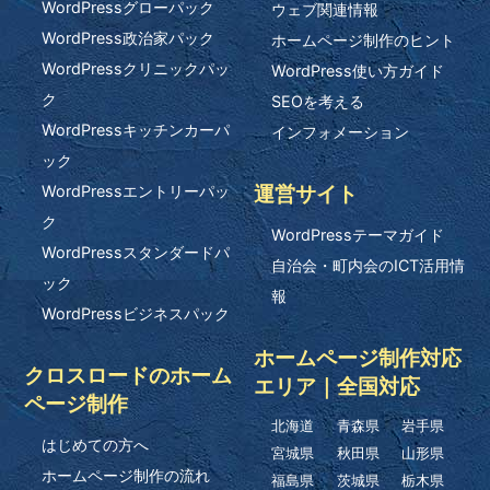
WordPressグローパック
ウェブ関連情報
WordPress政治家パック
ホームページ制作のヒント
WordPressクリニックパッ
WordPress使い方ガイド
ク
SEOを考える
WordPressキッチンカーパ
インフォメーション
ック
運営サイト
WordPressエントリーパッ
ク
WordPressテーマガイド
WordPressスタンダードパ
自治会・町内会のICT活用情
ック
報
WordPressビジネスパック
ホームページ制作対応
クロスロードのホーム
エリア｜全国対応
ページ制作
北海道
青森県
岩手県
はじめての方へ
宮城県
秋田県
山形県
ホームページ制作の流れ
福島県
茨城県
栃木県