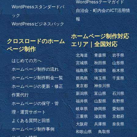
WordPressテーマガイド
WordPressスタンダードパ
自治会・町内会のICT活用情
ック
報
WordPressビジネスパック
ホームページ制作対応
クロスロードのホーム
エリア｜全国対応
ページ制作
北海道
青森県
岩手県
はじめての方へ
宮城県
秋田県
山形県
ホームページ制作の流れ
福島県
茨城県
栃木県
ホームページ制作料金一覧
群馬県
埼玉県
千葉県
ホームページの更新・修正
東京都
神奈川県
新潟県
富山県
石川県
作業代行
福井県
山梨県
長野県
ホームページの保守・管
岐阜県
静岡県
愛知県
理・運営サポート
三重県
滋賀県
京都府
よくある質問と回答
大阪府
兵庫県
奈良県
ホームページ制作事例
和歌山県
鳥取県