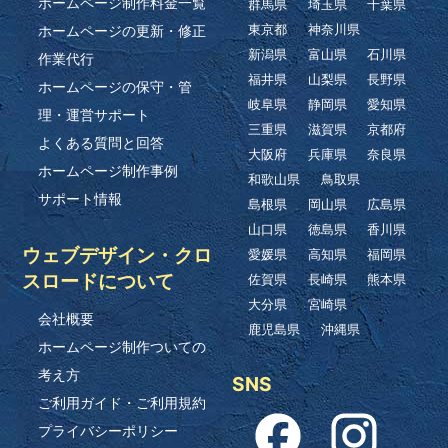
ホームページ制作料金一覧
群馬県
埼玉県
千葉県
ホームページの更新・修正
東京都
神奈川県
新潟県
富山県
石川県
作業代行
福井県
山梨県
長野県
ホームページの保守・管
岐阜県
静岡県
愛知県
理・運営サポート
三重県
滋賀県
京都府
よくある質問と回答
大阪府
兵庫県
奈良県
ホームページ制作事例
和歌山県
鳥取県
サポート情報
島根県
岡山県
広島県
山口県
徳島県
香川県
ウェブデザイン・クロ
愛媛県
高知県
福岡県
スロードについて
佐賀県
長崎県
熊本県
大分県
宮崎県
会社概要
鹿児島県
沖縄県
ホームページ制作ついての
考え方
SNS
ご利用ガイド・ご利用規約
プライバシーポリシー