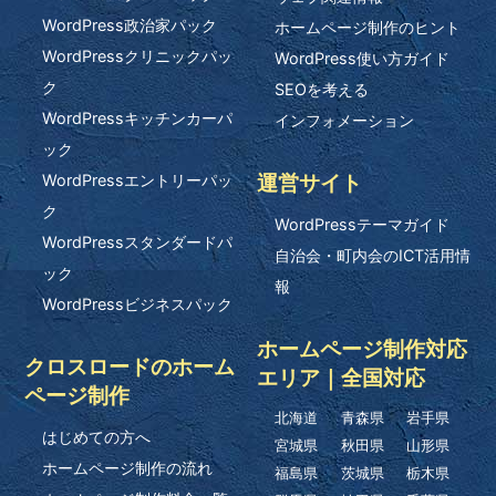
WordPress政治家パック
ホームページ制作のヒント
WordPressクリニックパッ
WordPress使い方ガイド
ク
SEOを考える
WordPressキッチンカーパ
インフォメーション
ック
運営サイト
WordPressエントリーパッ
ク
WordPressテーマガイド
WordPressスタンダードパ
自治会・町内会のICT活用情
ック
報
WordPressビジネスパック
ホームページ制作対応
クロスロードのホーム
エリア｜全国対応
ページ制作
北海道
青森県
岩手県
はじめての方へ
宮城県
秋田県
山形県
ホームページ制作の流れ
福島県
茨城県
栃木県