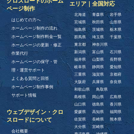
クロスロードのホーム
エリア｜全国対応
ページ制作
北海道
青森県
岩手県
はじめての方へ
宮城県
秋田県
山形県
ホームページ制作の流れ
福島県
茨城県
栃木県
ホームページ制作料金一覧
群馬県
埼玉県
千葉県
ホームページの更新・修正
東京都
神奈川県
新潟県
富山県
石川県
作業代行
福井県
山梨県
長野県
ホームページの保守・管
岐阜県
静岡県
愛知県
理・運営サポート
三重県
滋賀県
京都府
よくある質問と回答
大阪府
兵庫県
奈良県
ホームページ制作事例
和歌山県
鳥取県
サポート情報
島根県
岡山県
広島県
山口県
徳島県
香川県
ウェブデザイン・クロ
愛媛県
高知県
福岡県
スロードについて
佐賀県
長崎県
熊本県
大分県
宮崎県
会社概要