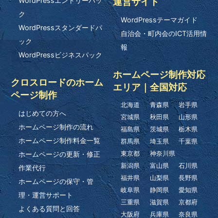
運営サイト
WordPressエントリーパッ
ク
WordPressテーマガイド
WordPressスタンダードパ
自治会・町内会のICT活用情
ック
報
WordPressビジネスパック
ホームページ制作対応
クロスロードのホーム
エリア｜全国対応
ページ制作
北海道
青森県
岩手県
はじめての方へ
宮城県
秋田県
山形県
ホームページ制作の流れ
福島県
茨城県
栃木県
ホームページ制作料金一覧
群馬県
埼玉県
千葉県
ホームページの更新・修正
東京都
神奈川県
新潟県
富山県
石川県
作業代行
福井県
山梨県
長野県
ホームページの保守・管
岐阜県
静岡県
愛知県
理・運営サポート
三重県
滋賀県
京都府
よくある質問と回答
大阪府
兵庫県
奈良県