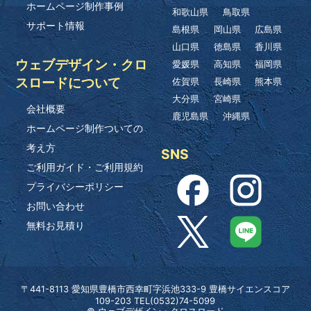
ホームページ制作事例
和歌山県
鳥取県
サポート情報
島根県
岡山県
広島県
山口県
徳島県
香川県
ウェブデザイン・クロ
愛媛県
高知県
福岡県
スロードについて
佐賀県
長崎県
熊本県
大分県
宮崎県
会社概要
鹿児島県
沖縄県
ホームページ制作ついての
考え方
SNS
ご利用ガイド・ご利用規約
プライバシーポリシー
お問い合わせ
無料お見積り
〒441-8113 愛知県豊橋市西幸町字浜池333-9 豊橋サイエンスコア
109-203 TEL(0532)74-5099