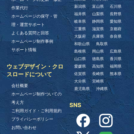
新潟県
富山県
石川県
作業代行
福井県
山梨県
長野県
ホームページの保守・管
岐阜県
静岡県
愛知県
理・運営サポート
三重県
滋賀県
京都府
よくある質問と回答
大阪府
兵庫県
奈良県
ホームページ制作事例
和歌山県
鳥取県
サポート情報
島根県
岡山県
広島県
山口県
徳島県
香川県
ウェブデザイン・クロ
愛媛県
高知県
福岡県
スロードについて
佐賀県
長崎県
熊本県
大分県
宮崎県
会社概要
鹿児島県
沖縄県
ホームページ制作ついての
考え方
SNS
ご利用ガイド・ご利用規約
プライバシーポリシー
お問い合わせ