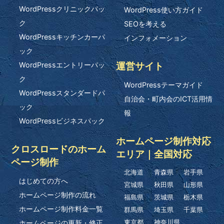
WordPressクリニックパッ
WordPress使い方ガイド
ク
SEOを考える
WordPressキッチンカーパ
インフォメーション
ック
運営サイト
WordPressエントリーパッ
ク
WordPressテーマガイド
WordPressスタンダードパ
自治会・町内会のICT活用情
ック
報
WordPressビジネスパック
ホームページ制作対応
クロスロードのホーム
エリア｜全国対応
ページ制作
北海道
青森県
岩手県
はじめての方へ
宮城県
秋田県
山形県
ホームページ制作の流れ
福島県
茨城県
栃木県
ホームページ制作料金一覧
群馬県
埼玉県
千葉県
ホームページの更新・修正
東京都
神奈川県